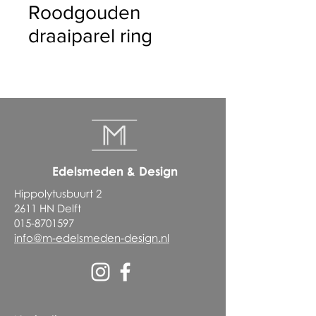
Roodgouden
draaiparel ring
Edelsmeden & Design
Hippolytusbuurt 2
2611 HN Delft
015-8701597
info@m-edelsmeden-design.nl