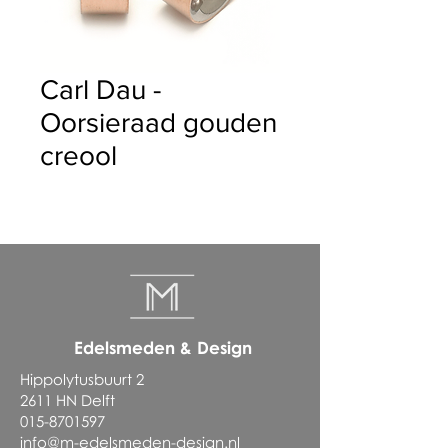
Carl Dau -
Oorsieraad gouden
creool
Edelsmeden & Design
Hippolytusbuurt 2
2611 HN Delft
015-8701597
info@m-edelsmeden-design.nl