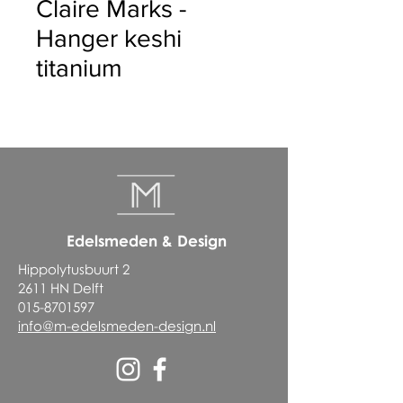
Claire Marks -
Hanger keshi
titanium
Edelsmeden & Design
Hippolytusbuurt 2
2611 HN Delft
015-8701597
info@m-edelsmeden-design.nl