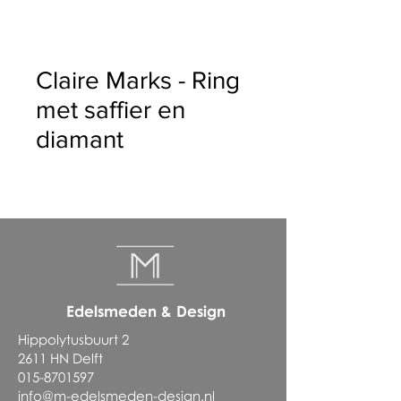
Claire Marks - Ring
met saffier en
diamant
Edelsmeden & Design
Hippolytusbuurt 2
2611 HN Delft
015-8701597
info@m-edelsmeden-design.nl