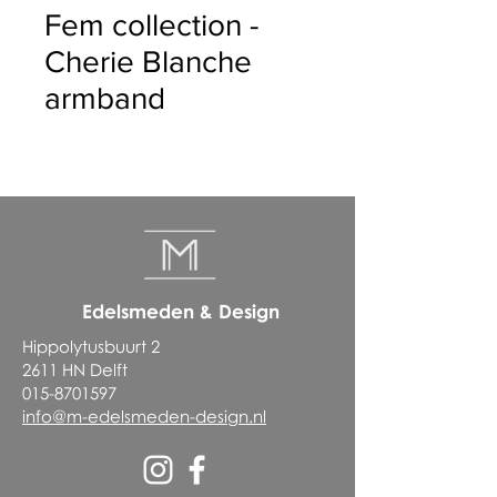
Fem collection -
Cherie Blanche
armband
Edelsmeden & Design
Hippolytusbuurt 2
2611 HN Delft
015-8701597
info@m-edelsmeden-design.nl