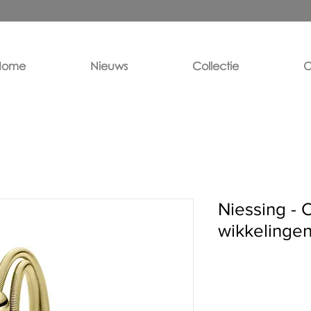
Home
Nieuws
Collectie
O
Niessing - 
wikkelinge