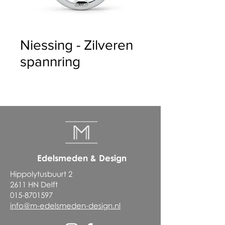
Niessing - Zilveren
spannring
Edelsmeden & Design
Hippolytusbuurt 2
2611 HN Delft
015-8701597
info@m-edelsmeden-design.nl