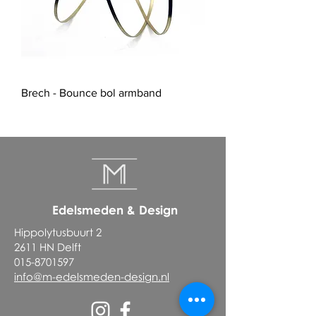
Brech - Bounce bol armband
Edelsmeden & Design
Hippolytusbuurt 2
2611 HN Delft
015-8701597
info@m-edelsmeden-design.nl